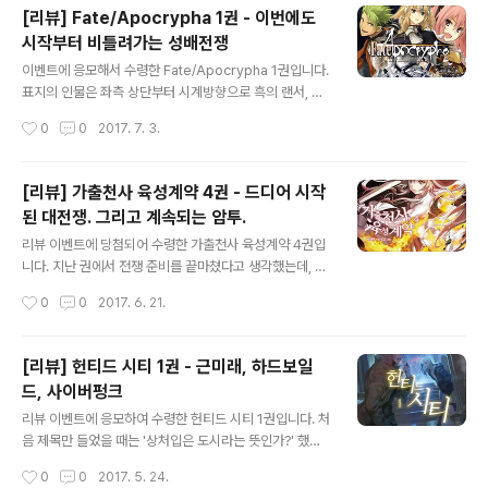
이 참 눈물겹다는 게 문제입니다. 게다가 그 수단이 제대로
[리뷰] Fate/Apocrypha 1권 - 이번에도
먹히지도 않고. 스토리는 일단 전형적인 1권이라는 느낌입
시작부터 비틀려가는 성배전쟁
니다. 다만 뭐랄까, 제가 개인적으로 안 좋아하는 분위기가
글 내용
바로 군대라서... 특히 여주인공 위치에 있는 세리나는 상급
이벤트에 응모해서 수령한 Fate/Apocrypha 1권입니다.
자+폭력녀+말년병장이라는 3단 콤보로 인해 주인공을 불
표지의 인물은 좌측 상단부터 시계방향으로 흑의 랜서, 적
합리하게 갈구는 역할이다보니 도무지 애정이 안 가더군
의 버서커, 흑의 라이더, 룰러, 적의 라이더. 이미 알려질대
작성시간
0
0
2017. 7. 3.
요. 차라리 샤루가 낫지... ...응? 그러고보니 여우 수인이라
로 알려진 물건이라 어지간한 서번트의 정보는 다 풀린 상
던데, 머리 기르고 금색으..
태이고, 작중에서도 딱히 정체를 꽁꽁 싸매고 안 알려주지
는 않습니다. 특히나 흑 진영은 이성이 증발한 아스톨포가
[리뷰] 가출천사 육성계약 4권 - 드디어 시작
대놓고 여기저기 찔러보며 물어보는 덕에(...) 독자들은 다
된 대전쟁. 그리고 계속되는 암투.
아는 상태에서 시작하고, 적 진영은 일단 활약 장면 한번 보
글 내용
여주면서 찬찬히 알려주는 느낌. 중간에 적의 버서커에 대
리뷰 이벤트에 당첨되어 수령한 가출천사 육성계약 4권입
한 서술과 그 번역이 재미있습니다. 설명 시작부터 그냥 머
니다. 지난 권에서 전쟁 준비를 끝마쳤다고 생각했는데, 이
슬(근육)이라고 작가가 대놓고 서술... 그리고 서술 마무리
번 권 중반부까지도 내부 정리가 덜 되어서 제아가 고생을
작성시간
0
0
2017. 6. 21.
에선 거기서 더 발전해서 슈퍼 머슬...... 과연 작가, 과연 한
꽤 합니다. 하긴, 애초에 세력 비율에서 엄청나게 밀리는데
신남님..
쉽게 끌고 갈 수 있을 리가 없지요. 그리고 그런 면을 묘사
하는 점이 이 시리즈의 특징이 아닌가 싶습니다. 라이트 노
[리뷰] 헌티드 시티 1권 - 근미래, 하드보일
벨은 물론이고 한국의 판타지 소설 중 상당수가 이런 전쟁
드, 사이버펑크
의 뒤편에서 벌어지는 이야기에는 소홀한 편이니까요. 이
글 내용
번에도 군주급 몬스터는 꽤 죽어나갑니다. 심지어 한 권 안
리뷰 이벤트에 응모하여 수령한 헌티드 시티 1권입니다. 처
에서 확인된 것만 세 마리. 이건 무슨 축차투입 축차소모도
음 제목만 들었을 때는 '상처입은 도시라는 뜻인가?' 했는
아니고... 그건 그렇고 서울의 대군주급 몬스터는 뭔가 이상
데 광고를 보면서 '사냥당하는 도시라는 의미였나' 했습니
작성시간
0
0
2017. 5. 24.
하군요. 어쩌면 탐욕을 극대화시키는 세뇌 비슷한 걸 받은
다만 읽어본 결과는 둘 다 라는 느낌입니다. 이야기 전개는