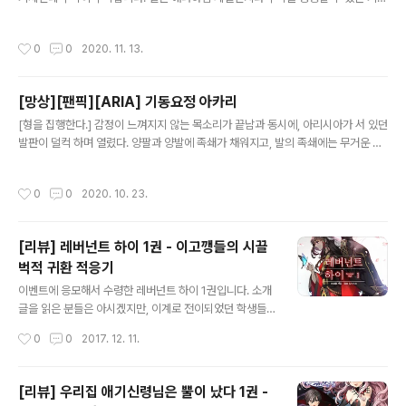
들이 많긴 한데, 그게 재고가 얼마 없어서 말입니다." "그래? 그거 기체랑 파일럿은?"
"기체는 짐II, 파일럿은..." "됐어. 해체해서 부품기로 써. 양산기 쓰는 놈은 함내 대기
작성시간
0
0
2020. 11. 13.
다." "정비장님, 저기, 이거 어떡합니까?" "또 뭐야?" "반 생물형 기체라 정비하기가
좀..." "의무반 불러서 연고 바르고 붕대 감으라 그래. 링거도 놔 주라 그러고." "정비
장님, MS 핵융합로 연료가 다 떨어졌습니다." "왜 그걸 나한테 얘기하냐? 보급관 찾
[망상][팬픽][ARIA] 기동요정 아카리
아." "보급관님은 벌써 열흘째 방구석폐인입니다. 마주쳐서 시달리기 싫다고..." "이
글 내용
썩..
[형을 집행한다.] 감정이 느껴지지 않는 목소리가 끝남과 동시에, 아리시아가 서 있던
발판이 덜컥 하며 열렸다. 양팔과 양발에 족쇄가 채워지고, 발의 족쇄에는 무거운 철
구까지 매달린 아리시아는 그대로 바다에 떨어졌다. 바다 밑으로 사라지는 그 순간까
지, 아리시아의 얼굴은 웃고 있었다. "아리시아 씨──────────!!!!!" 아카리는
작성시간
0
0
2020. 10. 23.
자신이 지른 소리에 잠을 깼다. 그리고는 자신이 있는 곳을 둘러보고 나서야 방금 그
것이 꿈이란 것을, 하지만 결코 돌이킬 수 없는 사실이라는 것을 인식했다. 그저 우연
이었다. 운디네 업계의 1,2위를 다투는 히메야와 오렌지 플래닛의 숨은 지배자가 그
[리뷰] 레버넌트 하이 1권 - 이고깽들의 시끌
랜드 마더라는 사실을 알게 된 것은. 하지만 그 대가는 가혹했다. 그랜드 마더는 진실
벅적 귀환 적응기
을 알게 된 아카리에게 터무니없는 누명을 ..
글 내용
이벤트에 응모해서 수령한 레버넌트 하이 1권입니다. 소개
글을 읽은 분들은 아시겠지만, 이계로 전이되었던 학생들
을 선생님(?!)이 끌고 돌아온 후 특수학교(?)에 몰아넣어 진
작성시간
0
0
2017. 12. 11.
행되는 이야기입니다. 물론 선생님이 끌고 온 아이들만 있
는 건 아니고 황당하면서도 그럴싸한 방법으로 돌아온 인
물도 있습니다. 작중의 학교 분위기는 영화 화산고를 연상
[리뷰] 우리집 애기신령님은 뿔이 났다 1권 -
케합니다. 이세계에서 다들 한가닥 하던 아이들을 억지로