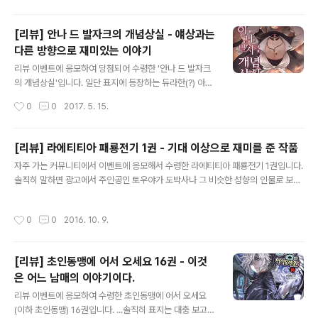
걸지도 모르겠습니다. .....
상당히 정석에 가까운? 근미래 배경의 하드보일드 추적물
입니다. 다만 주인공이 탐정이라기보다는 정말 현상금 사
[리뷰] 안나 드 발자크의 개념상실 - 얘상과는
냥꾼인지라 예의고 뭐고 밥 말아 먹은 녀석이어서 어딜 가
다른 방향으로 재미있는 이야기
든 사고가 터집니다. 그렇다고 주변 인물이 정상이냐 하면
글 내용
그것도 아니라 그야말로 미치광이 전성시대라는 느낌이랄
리뷰 이벤트에 응모하여 당첨되어 수령한 '안나 드 발자크
까. 앞으로 세인과 이안의 위장이 참 걱정입니다. 아, 이안
의 개념상실'입니다. 일단 표지에 등장하는 듀라한(?) 아가
은 괜찮을지도 모르겠네요.(...) 작중에 실존 기업이나 사물,
씨가 주인공입니다. 뒤쪽에 보이는 처자는 안드로이드 메
작성시간
0
0
2017. 5. 15.
익숙한 캐릭터들의 명칭이 여과없이 그냥 막 나옵니다. S
이드. 배경은 기계공학과 판타지가 결합된 세계관, 모종의
로 시작하는 한국의 거대재벌이라든..
사유로 세계가 멸망 직전까지 몰렸다가 간신히 인류가 다
시 하나로 모이기 시작한지 오래 지나지 않은 시기입니다.
[리뷰] 라에티티아 패룡전기 1권 - 기대 이상으로 재미를 준 작품
일단 소개 문구만 봐서는 나사가 좀 많이 빠진 것 같은(...)
글 내용
자주 가는 커뮤니티에서 이벤트에 응모해서 수령한 라에티티아 패룡전기 1권입니다.
사고뭉치 공돌이 아가씨의 좌충우돌 이야기처럼 보이지만
솔직히 말하면 광고에서 주인공인 토우야가 도박사나 그 비슷한 성향의 인물로 보여
실제 스토리 전개는 꽤 암울합니다. 초반에는 별로 드러나
서 조금 마음에 걸렸는데, 정작 읽어보니 오히려 제가 좋아하는 타입의 인물이더군
지 않는데 점점 이야기가 진행될수록... 제목의 '개념상
요. 덕분에 상당히 재미있게 읽었습니다. 네타를 배제하고 설명하자면, 대륙에 존재
실'은 안나 본인이 직접 인증합니다. 살면서 개념 같은 거
작성시간
0
0
2016. 10. 9.
하는 5개의 국가에는 항상 같은 시기에 신이 내려준 인물인 신왕(神王)이 강림합니
별로 필요하지 않더라고. 사실 사람들이 흔히 말하곤 하는
다. 그리고 그 신왕들은 다가올 전란에서 나라들을 지키고 승리로 이끌 입장인데, 문
'개념'이라는 게 결국엔 예의나..
제는 주역 국가(?)인 라우루스는 신왕이 나타나자마자 자취를 감춰버립니다. 심지어
[리뷰] 초인동맹에 어서 오세요 16권 - 이것
신왕 대행(?)인 제사장조차 만나지 않고! 이런 상황에서 가짜 신왕으로 토우야 야나
은 어느 남매의 이야기이다.
가세라는 인물이 나타나 제사장과 거래를 하면서 이야기가 진행됩니다...
글 내용
리뷰 이벤트에 응모하여 수령한 초인동맹에 어서 오세요
(이하 초인동맹) 16권입니다. ...솔직히 표지는 대충 보고