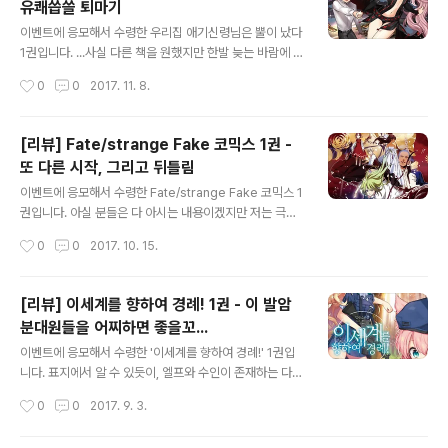
유쾌씁쓸 퇴마기
본래 세계로 끌고 온 경우가 대부분이라 반발이 엄청난데,
글 내용
문제는 학교측 인물들이 교사부터 시작해서 수위, 심지어
이벤트에 응모해서 수령한 우리집 애기신령님은 뿔이 났다
매점 아줌마까지 죄다 이계 전이자 출신이라... 더구나 그
1권입니다. ...사실 다른 책을 원했지만 한발 늦는 바람에 놓
외의 특별한 장치들도 있어서 반란(?)은 조기진압이 대부
쳤다는 사실은 젖혀놓고, 이 책도 관심이 가던 터라 딱히 망
작성시간
0
0
2017. 11. 8.
분이며 학교 밖으로 퍼지지도 않습니다. 1권의 주요 주제는
설임은 없었습니다. 책 소개 문구에서 여주인공 나리 코모
자기정체성에 관련된 이야기네요. 사..
드의 정체가 마O님이라고 되어 있는데, 뭐 예상대로더군
요. 아니 뿔도 났고 새까만 옷에 호칭의 첫글자가 '마'로 시
[리뷰] Fate/strange Fake 코믹스 1권 -
작하면 끝난 거죠 뭐. 제목에 적어놓은 간단소감대로, 내용
또 다른 시작, 그리고 뒤틀림
은 유쾌씁쓸한 흐름입니다. 유쾌는 주로 주인공인 양호인
글 내용
의 고난(...), 그리고 씁쓸은 호인이가 받은 업무의 뒷배경이
이벤트에 응모해서 수령한 Fate/strange Fake 코믹스 1
군요. 이 세계관에서 영능력자는 이미 하나의 직업군에 속
권입니다. 아실 분들은 다 아시는 내용이겠지만 저는 극히
합니다. 우리가 흔히 생각하는 악령이나 뭐 그런 것들이 워
일부분만 알고 있었기 때문에 제법 기대하고 있었습니다.
작성시간
0
0
2017. 10. 15.
낙 범람을 하다보니 명칭도 정리되고 다들 음지에서 양지
코믹스 1권은 영령 소환 파트만 나옵니다. 특이하게도 소설
로 나오면서 숫제 국가적으..
에서 작가 시점으로 설명해주는 문장들이 만화책에서도 곳
곳에서 나타나는데, 아마 장면 묘사와 등장인물들의 대화
[리뷰] 이세계를 향하여 경례! 1권 - 이 발암
만으로는 특유의 분위기나 상황을 설명하기에 부족하기 때
분대원들을 어찌하면 좋을꼬...
문인 것 같습니다. 개인적으로는 꽤 괜찮았다고 생각합니
글 내용
다. 제게 익숙한 pako님 그림과는 다릅니다만, 그림도 확
이벤트에 응모해서 수령한 '이세계를 향하여 경례!' 1권입
실히 멋집니다. 특히 갓 소환된 아처의 위엄이라든가, 츠바
니다. 표지에서 알 수 있듯이, 엘프와 수인이 존재하는 다른
키와 라이더의 첫 만남(?)이라든가, 랜서와 그 마스터의 포
세계의 이야기입니다. ...거의 현대문명이 되어버린 상태라
작성시간
0
0
2017. 9. 3.
옹(?)이라든가... 아쉽게도 세이버는 등장하지 않았습니다.
는 게 특이점이군요. 마왕 부활과 마족의 침공이라는 소재
역시 주인공이라서? 그리고..
는 참 정석적입니다만, 그에 맞서는 주인공측의 대항수단