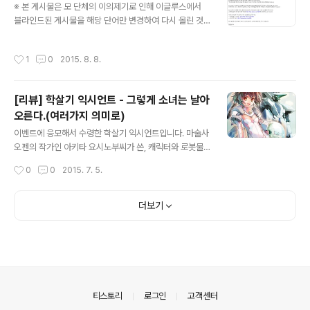
※ 본 게시물은 모 단체의 이의제기로 인해 이글루스에서
기입니다. 네, 자업자득이에요. 누가 봐도 이건 키잡입니다.
블라인드된 게시물을 해당 단어만 변경하여 다시 올린 것
본인은 별 생각 없었던 것 같지만 말이죠. 더구나 둘 다 한
입니다. 원 게시물은 2008년 1월 26일에 작성된 게시물
성깔 하고 말이죠. 첫째 제자는 이미 100% 얀데레화했고,
입니다. 전광훈 목사, 막말 섞어가며 창당활동 비호 (링크)
둘째 제자도 약간만 잘못 나가면... 등장하는 캐릭터들은 다
작성시간
1
0
2015. 8. 8.
- 출처 : 크리스천투데이 “한기총이 목숨 걸고 밀겠다” (링
들 어디서 한번씩 본 것 같은 캐릭터들이긴 합니다만, 암흑
크) - 출처 : 크리스천투데이 주여, 이 자들을 어찌하면 좋
검마는 솔직히 ..
겠나이까. (...) ...얼마나 어이가 없으면 기독교계로 보이는
[리뷰] 학살기 익시언트 - 그렇게 소녀는 날아
저 인터넷 언론에서까지 저런 반응을 보일까요. 예수 안 믿
오른다.(여러가지 의미로)
는 놈은 감방에서 5년. 얼마나 좋아. 믿으라고 해서 안 믿으
글 내용
면 섬을 하나정해놓고 중들을 집어넣고 헬리콥터로 컵라면
이벤트에 응모해서 수령한 학살기 익시언트입니다. 마술사
만 떨어뜨리자. 예수도 안 믿는 인간들이 왜 살어 ──이상,
오펜의 작가인 아키타 요시노부씨가 쓴, 캐릭터와 로봇물
사랑실천당 창당 활동중인 전광훈 목사 발언 중 일부 다음
이라는 설정만 공유하며 두명의 작가가 서로 다른 방향으
작성시간
0
0
2015. 7. 5.
에는 예..
로 전개해나가는 특이한 프로젝트의 하나더군요. 다른 쪽
은 거갑투사 그란어스인데 슈퍼로봇계열, 익시언트는 리얼
로봇계열입니다. 그란어스의 광고를 보았을 때에는 평행세
더보기
계의 지구 어쩌고 하는 부분 때문에 설마 익시언트 세계와
그란어스 세계가 적대하는 건가 싶었는데, 그건 아니라 정
말로 별개로 진행되더군요. 뭐... 저쪽 작가분이 슬레이어즈
를 쓴 칸자키 하지메씨라 어떨런지는 좀 두고봐야겠습니다
만.(...) 마술사 오펜은 소설이고 애니고 단 한번도 본 일이
없기에 아키타 요시노부씨의 작품은 이번이 처음입니다.
의안내
티스토리
로그인
고객센터
뭐랄까, 어디선가 많이 본 듯한 느낌의 캐릭터..