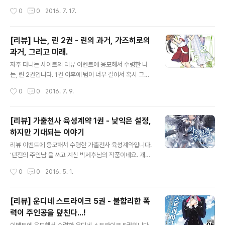
응? 전율의 타츠마키 같은 애가 초인동맹에 나오던가? 싶
작성시간
0
0
2016. 7. 17.
었는데 다시 보니 그 녀석이더군요.(...) 전권 마지막에서 마
치 제이데커 클라이막스의 치프턴 군단의 전세계 및 영국
용자경찰 습격 같은 전개가 되었는데, 이번 권도 어쩐지 읽
[리뷰] 나는, 린 2권 - 린의 과거, 가즈히로의
으면서 다른 데서 본 듯한 느낌이 많이들 나옵니다. 그런데
과거, 그리고 미래.
읽으면서는 어디서 보았다는 느낌이 꽤 들었는데 정작 다
글 내용
읽고 나니 어느 작품에서 봤던 느낌이었는지 다 까먹어버
자주 다니는 사이트의 리뷰 이벤트에 응모해서 수령한 나
렸습니다.(...) 아무튼 감상을 말하자면 뭐랄까... 너무 복잡
는, 린 2권입니다. 1권 이후에 텀이 너무 길어서 혹시 그대
해졌습니다. 작가님은 후기에서 뱃vs숲과 시빌 워 영화를
로 끝내셨나 했는데, 후기에 작가님께서 글 쓰는 속도도 빠
작성시간
0
0
2016. 7. 9.
언급하셨습니다만, 저는 이 초인동맹 16권이 어느 쪽이냐
르지 않고 수정 및 추가까지 하다보니 늦어졌다며 사과를...
하면 시빌 워 기반에..
그래도 독자로서는 이렇게 내주셨으니 다행이지만요. 2권
은 전권의 엔딩에서 바로 다음날부터 시작합니다. 체육대
[리뷰] 가출천사 육성계약 1권 - 낯익은 설정,
회 끝나고 바로 다음 날, 익숙하지 않은-사실은 그동안 방
하지만 기대되는 이야기
치(?)했던- 근육들이 전날의 혹사에 반기를 들어 파업을 시
글 내용
도한 증거인 근육통에 시달리는 모습으로 말이죠.(...) 전체
리뷰 이벤트에 응모해서 수령한 가출천사 육성계약입니다.
적으로는 그야말로 청춘남녀의 이야기였습니다. 주인공의
'던전의 주인님'을 쓰고 계신 박제후님의 작품이네요. 개인
성 정체성 문제는 이제는 그다지 크게 부각되지는 않는군
적으로 포스트 아포칼립스와 판타지를 좋아하는지라 취향
작성시간
0
0
2016. 5. 1.
요. 그리고 노도카는 귀엽습니다. 그러고보면 이번 권에서
에는 거의 딱 맞는 작품이었습니다. 전반적인 스토리는 '몬
린은 은근히 해결사로 활약했네요..
스터'의 출현과 그에 대항해서 방어선을 구축한 인류와 '천
사'들의 이야기입니다. 특이한 점은, 주인공의 과거 이야기
[리뷰] 운디네 스트라이크 5권 - 불합리한 폭
를 조금 풀고 시작해서 어느 정도의 당위성? 그런 것을 제
력이 주인공을 덮친다...!
공한다는 것입니다. 젊은 나이에 특이한 점도 없는 청년이
글 내용