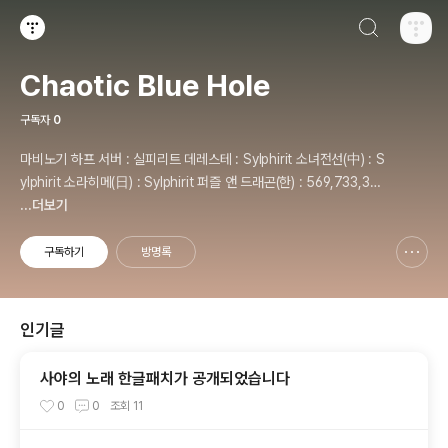
검색하기
티스토리
Chaotic Blue Hole
구독자
0
마비노기 하프 서버 : 실피리트 데레스테 : Sylphirit 소녀전선(中) : S
ylphirit 소라히메(日) : Sylphirit 퍼즐 앤 드래곤(한) : 569,733,35
0
...더보기
구독하기
방명록
신고하기 레이어
열기
인기글
사야의 노래 한글패치가 공개되었습니다
0
0
조회
11