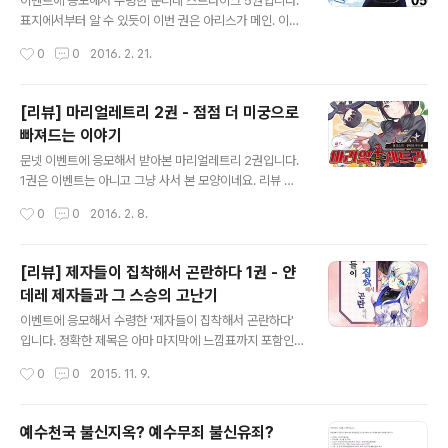
사지를 사지 멀쩡하게(...) 뛰어다니면 그게 이상한 일이긴
이벤트에 응모해서 수령한 운디네 스트라이크 5권입니다.
하죠. 그나저나 작중에서 등장하는 천사들의 시스템은 솔
표지에서부터 알 수 있듯이 이번 권은 아리스가 메인. 이번
직히 보고 조금 뿜었습니다. 뭔가요 이거! 뽑기 시스템이잖
권만큼은 평범한(?) 라노베식 러브 코미디 전개의 정석이
작성시간
0
0
2016. 2. 21.
아요! 더구나 뭣 같은 확률에 사람 약올리는 실패시 확률업
었습니다. 엄마 캐릭터는 위대하네요.(먼산) 지금까지들과
까지 붙어있어?! 전 이 부분만 ..
는 다르게 뭔가 급박하다거나, 목숨이 경각에 달한다거나
하는 전개는 없습니다. 다만 그만큼이랄까, 주인공의 위장
[리뷰] 마리얼레트리 2권 - 점점 더 미궁으로
에 구멍을 만들 분위기가... 외전 비슷하게 마지막에 짤막한
빠져드는 이야기
에피소드가 세개 수록되어 있는데, 그 중 마지막 에피소드
글 내용
가 상당히 중요해보입니다. "느닷없이 최악의 위기를 맞은
문넷 이벤트에 응모해서 받아본 마리얼레트리 2권입니다.
주인공! 이 위기를 넘지 못하면 소중한 사람들에게 돌이킬
1권은 이벤트는 아니고 그냥 사서 본 모양이네요. 리뷰 쓴
수 없는 상처를 입히게 된다! 하지만 극복할 방법은 보이지
게 안 보이는 걸 보면. 시간적 배경은 1권에서 얼마 후입니
작성시간
0
0
2016. 2. 8.
않는데다 하물며 거기에만 매달릴 수도 없는 상황! 절체절
다. 잿빛 10월은 수리와 보급을 위해서 인근 항구로 이동중
명의 위기, 과연 이 난국을 어..
이었지만, 해당 항구가 연방군에게 점령당하는 통에 난처
한 상황에 빠지고 이걸 계기로 또 하나 사건이 터집니다. 그
[리뷰] 제자들이 집착해서 곤란하다 1권 - 얀
건 그렇고 이런저런 배경이 또 스멀스멀 나오네요. 게다가
데레 제자들과 그 스승의 고난기
은근히 SF와 이능력 소재의 결합이 나오는... 어쩐지 개와
글 내용
공주 초반권들에서 비슷한 느낌의 전개를 본 것 같은데.(...)
이벤트에 응모해서 수령한 '제자들이 집착해서 곤란하다'
한편 우리의 원일군은 이번에도 착실하게 플래그를 꽂아가
입니다. 정확한 제목은 아마 마지막에 느낌표까지 포함인
고 있습니다. 나중에 정말 이비 이조에게 대검꽂이로 쓰일
모양입니다.(...) 사실 전자책 이벤트는 처음이라 어떻게 수
작성시간
0
0
2015. 11. 9.
지도 모르겠어요. 그리고 역시나 이번에도 보면서 사람 배
령하게 되는지 궁금했는데, 스마트폰 문자메시지로 선물받
고프게 하는 내용들이..
기 메시지가 오더군요. 거기서 링크 타고 들어가니 선물 받
기로 해당 앱에 다운로드. 꽤 편리했습니다. 내용은 (여)제
예수천국 불신지옥? 예수무죄 불신유죄?
자들에게 혀를 좀 잘못 놀린 스승(주인공)의 자업자득 고난
글 내용