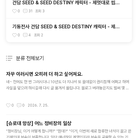
건담 SEED & SEED DESTINY 캐릭터 - 제멋대로 씹어
보기
0
31
조회
3
기동전사 건담 SEED & SEED DESTINY 캐릭터 - 제멋
대로 인물평
0
4
조회
2
분류 전체보기
주요 글 목록
자꾸 이러시면 오히려 더 하고 싶어져요.
글 내용
네~ 전에도 한 번 그러시더니 10년도 더 지나서 또 쓸데없이 권리침해 어쩌고 하며
사실을 덮으려 하시길래 다시 글 옮겨서 올립니다. 블로그 버려놓은지도 벌써 몇 년
이나 지났는지 기억조차 안 나는데 이렇게 가끔 긁어주시면 저야 시원하죠.(?) 참고
로 원 포스팅에 링크해두었던 기사나 게시물은 지금은 사라졌길래 비슷한 다른 기사,
작성시간
0
0
2026. 7. 25.
게시물을 다시 링크하겠습니다. ===============================
===================================================
====== 박은조 목사, “아프간의 희생, 열매로 나타날 것” 더보기아프가니스탄은
[슈로대 망상] 어느 정비장의 일상
샘물교회 교인들의 피가 뿌려진 곳...언제가 복음의 열매 맺을 것 샘물교회 박은조 목
글 내용
사는 8월 12일 주일 설교에서 하나..
"정비장님, 이거 어떻게 합니까?" "뭔데?" "이거, 이번에 새로 합류한 녀석이 끌고 온
기체인데 부속이 부족합니다. 일단 애너하임 계열인지라 부속을 공용할 수 있는 기체