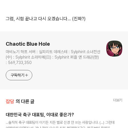
그럼, 시험 끝나고 다시 오겠습니다... (진짜?)
로그 정보
Chaotic Blue Hole
마비노기 하프 서버 : 실피리트 데레스테 : Sylphirit 소녀전선
(中) : Sylphirit 소라히메(日) : Sylphirit 퍼즐 앤 드래곤(한)
: 569,733,350
구독하기
더보기
잡담
의 다른 글
대한민국 축구 대표팀, 이대로 좋은가?
글 내용
...솔직히 축구 대표팀이 이기든 지든 별로 신경 안 쓰는 사람입니다. (...) 그런데