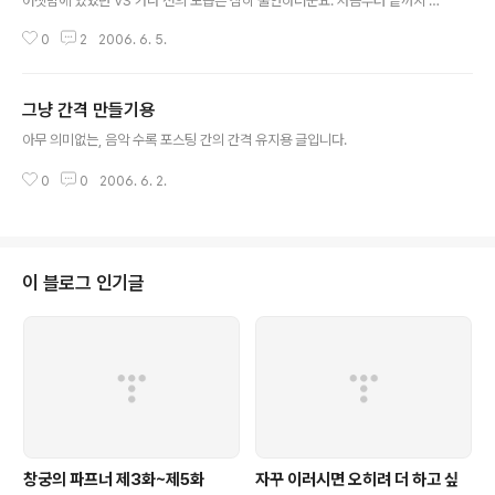
어젯밤에 있었던 VS 가나 전의 모습은 심히 불안하더군요. 처음부터 끝까지 다
본 것도 아니고, 중간 중간만 보았는데도, 전문 지식은 커녕 생각없이 보는 사람
0
2
2006. 6. 5.
조차도 '...얘들 왜 이래' 하는 말이 나올 정도였습니다. 가나가 역습 들어오면 순
식간에 페널티 에어리어까지 밀려들어오고, 분명히 상대선수에게 두세명씩 달
라붙는데도 어김없이 돌파당해버리는 수비망. 공격 중 실책(가슴 트래핑 후 놓
그냥 간격 만들기용
친다거나...)은 말할 것도 없었고 말이죠. 이대로는 16강은 커녕 1무2패 성적표
글 내용
들고 귀국하지나 않으면 다행이겠습니다. ...그렇다고 설마 정말로 1무2패 당하
아무 의미없는, 음악 수록 포스팅 간의 간격 유지용 글입니다.
고 그냥 들어오는 건 아니겠죠? --;;; 덧. Nitro+의 게임 '귀..
0
0
2006. 6. 2.
이 블로그 인기글
창궁의 파프너 제3화~제5화
자꾸 이러시면 오히려 더 하고 싶