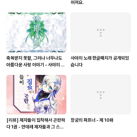
어져요.
축복받지 못할, 그러나 너무나도
사야의 노래 한글패치가 공개되었
아름다운 사랑 이야기 - 사야의 노
습니다
래(沙耶の唄)
[리뷰] 제자들이 집착해서 곤란하
창궁의 파프너 - 제 10화
다 1권 - 얀데레 제자들과 그 스승
의 고난기