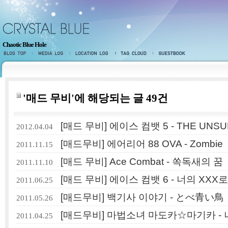
Chaotic Blue Hole
블로그홈
미디어로그
지역로그
태그
방명록
'매드 무비'에 해당되는 글 49건
[매드 무비] 에이스 컴뱃 5 - THE UNS
2012.04.04
[매드무비] 에어리어 88 OVA - Zombie
2011.11.15
[매드 무비] Ace Combat - 쏙독새의 꿈
2011.11.10
[매드 무비] 에이스 컴뱃 6 - 너의 XXX
2011.06.25
[매드무비] 백기사 이야기 - とべ青い鳥
2011.05.26
[매드무비] 마법소녀 마도카☆마기카 - 
2011.04.25