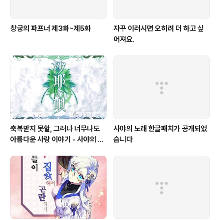
창궁의 파프너 제3화~제5화
자꾸 이러시면 오히려 더 하고 싶
어져요.
축복받지 못할, 그러나 너무나도
사야의 노래 한글패치가 공개되었
아름다운 사랑 이야기 - 사야의 노
습니다
래(沙耶の唄)