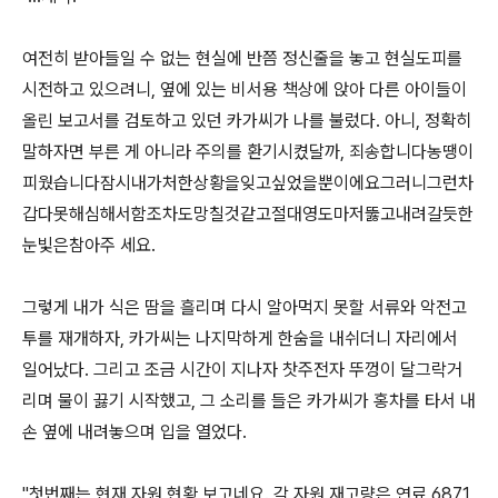
여전히 받아들일 수 없는 현실에 반쯤 정신줄을 놓고 현실도피를
시전하고 있으려니, 옆에 있는 비서용 책상에 앉아 다른 아이들이
올린 보고서를 검토하고 있던 카가씨가 나를 불렀다. 아니, 정확히
말하자면 부른 게 아니라 주의를 환기시켰달까, 죄송합니다농땡이
피웠습니다잠시내가처한상황을잊고싶었을뿐이에요그러니그런차
갑다못해심해서함조차도망칠것같고절대영도마저뚫고내려갈듯한
눈빛은참아주 세요.
그렇게 내가 식은 땀을 흘리며 다시 알아먹지 못할 서류와 악전고
투를 재개하자, 카가씨는 나지막하게 한숨을 내쉬더니 자리에서
일어났다. 그리고 조금 시간이 지나자 찻주전자 뚜껑이 달그락거
리며 물이 끓기 시작했고, 그 소리를 들은 카가씨가 홍차를 타서 내
손 옆에 내려놓으며 입을 열었다.
"첫번째는 현재 자원 현황 보고네요. 각 자원 재고량은 연료 6871