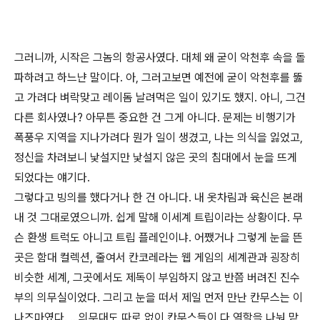
그러니까, 시작은 그놈의 항공사였다. 대체 왜 굳이 악천후 속을 돌
파하려고 하느냔 말이다. 아, 그러고보면 예전에 굳이 악천후를 뚫
고 가려다 벼락맞고 레이돔 날려먹은 일이 있기도 했지. 아니, 그건
다른 회사였나? 아무튼 중요한 건 그게 아니다. 문제는 비행기가
폭풍우 지역을 지나가려다 뭔가 일이 생겼고, 나는 의식을 잃었고,
정신을 차려보니 낯설지만 낯설지 않은 곳의 침대에서 눈을 뜨게
되었다는 얘기다.
그렇다고 빙의를 했다거나 한 건 아니다. 내 옷차림과 육신은 본래
내 것 그대로였으니까. 쉽게 말해 이세계 트립이라는 상황이다. 무
슨 환생 트럭도 아니고 트립 플레인이냐. 어쨌거나 그렇게 눈을 뜬
곳은 함대 컬렉션, 줄여서 칸코레라는 웹 게임의 세계관과 굉장히
비슷한 세계, 그곳에서도 제독이 부임하지 않고 반쯤 버려진 진수
부의 의무실이었다. 그리고 눈을 떠서 제일 먼저 만난 칸무스는 이
나즈마였다. ...의무대도 따로 없이 칸무스들이 다 역할을 나눠 맡