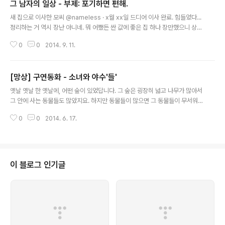
그 남자의 일상 - 부제: 포기하면 편해.
글 내용
새 집으로 이사한 모씨 @nameless · x월 xx일 드디어 이사 완료. 힘들었다...
정리하는 거 역시 장난 아니네. 뭐 어쨌든 싼 값에 좋은 집 하나 장만했으니 상관
없나. 솔직히 좀 이상하게 많이 싸긴 하지만. 새 집으로 이사한 모씨 @namele
0
0
2014. 9. 11.
ss · x월 xx일 출근하는데 버스정류장 가는 길에 어제까지 없던 이상한 패인 자
국 같은 것이 군데군데 나 있었다. 그러고보니 어젯밤에 묘하게 시끄럽긴 했지.
...그거랑 상관있는 건가? 뭔가 이상한 기분이 드는 모씨 @nameless · x월 xx
[망상] 구연동화 - 소녀와 야수'들'
일 요즘 간밤에 뭔가 이상한 소리나 경험을 하고 나면 꼭 다음날 아침에 무언가
글 내용
를 보거나 듣게 되고 있다. 오늘 아침에는 곳곳에 자동차들이 짜부라져 있더라.
옛날 옛날 한 옛날에, 어떤 숲이 있었답니다. 그 숲은 굉장히 넓고 나무가 많아서
...대체 뭐냐고. 뭔가 이상한 기분이 드는 모씨 @..
그 안에 사는 동물들도 많았지요. 하지만 동물들이 많으면 그 동물들이 무서워
하는 크고 강한 동물도 있는 법. 그 숲에는 곰과 호랑이가 살고 있었답니다. 덩치
0
0
2014. 6. 17.
도 크고 힘도 세고 목소리도 크고 밥도 많이 먹는(?) 곰과 호랑이는, 모든 면에서
누가 위고 누가 아래인지 가릴 수가 없었어요. 그래서 가끔 늑대나 여우들은 저
녁을 먹으면서 곰과 호랑이가 싸우면 누가 이길까 내기를 하기도 했답니다. 물
론 둘이 싸우는 일은 없어서 내기에서 이기는 동물은 없었어요. 사실 곰과 호랑
이는 둘도 없는 친구 사이랍니다. 어느 정도냐 하면, 둘 중 하나가 며칠 동안 굶
이 블로그 인기글
고 있으면 다른 하나가 먹을 걸 갖고 가서 나눠주기까지 할 정도였어요. 그러면
도..