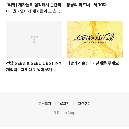
[리뷰] 제자들이 집착해서 곤란하
창궁의 파프너 - 제 10화
다 1권 - 얀데레 제자들과 그 스승
의 고난기
건담 SEED & SEED DESTINY
에반게리온 : 파 - 날개를 주세요
캐릭터 - 제멋대로 씹어보기
의안내
티스토리
로그인
고객센터
© Daum Corp.