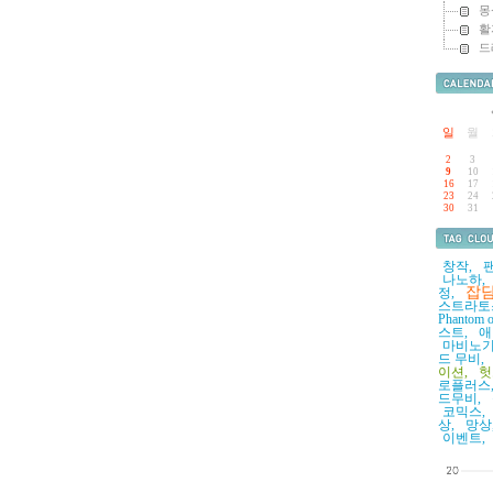
몽
활
드
달력
일
월
2
3
9
10
16
17
23
24
30
31
태그목
창작,
팬
나노하,
잡담
정,
스트라토
Phantom o
스트,
애
마비노기
드 무비,
이션,
헛
로플러스
드무비,
코믹스,
상,
망상
이벤트,