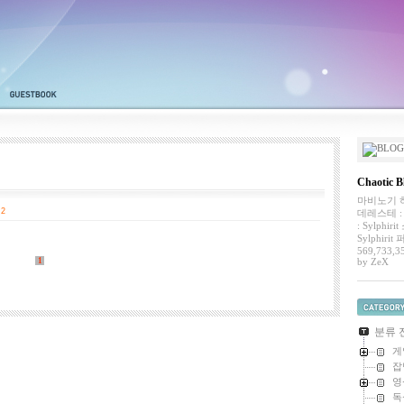
방명록
Chaotic B
마비노기 하
2
데레스테 : 
: Sylphir
Sylphiri
569,733,3
1
by
ZeX
카테고
분류 
게
잡
영
독