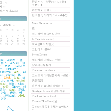
野郞ども！六甲おろしを歌お
상
(129)
うぜ！！
자
(87)
여전히 가건물..(....)
래곤 케이브
(12)
단백질 덩어리의 P.W - 우주인,
…
More Tommorow
«
2026/08
»
蝶
화
수
목
금
토
1
먹다버린 복숭아씨앗ㆀ
4
5
6
7
8
11
12
13
14
15
Fe2's potato eatting…
18
19
20
21
22
호수밑바닥저먼곳
25
26
27
28
29
고양이 혀 골짜기
Sweet Dream
록
픽,
라이트 노벨,
세리카의 마비노기 인생
뉴스,
라노베,
설
달에서온몽상가
,
로봇,
인피니트
스,
Phantom :
The music in silence
f Inferno,
리뷰,
테
니,
메카닉,
IS,
고스트의 미리닐름지옥 - 修羅 -
감상,
,
일상,
매
나이트 런,
애니메
天體觀測
소리,
영화,
니트
훈훈한 커뮤니티 타입문넷
,
짜증,
Nitro+,
매
음악,
소설,
문답,
Newtype Korea 이글루 지부
만화,
황당,
영
,
자작소설,
게임,
The Last Secret Gard…
건담,
Chaotic Blue Hole [별…
X-novel의 X대마왕과 놀아보자
~