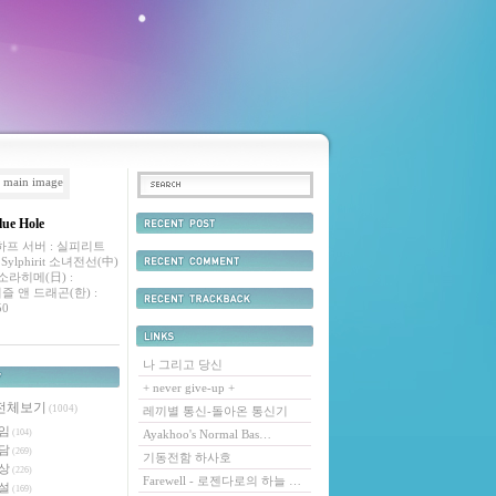
lue Hole
최근에 올라온 글
프 서버 : 실피리트
Sylphirit 소녀전선(中)
it 소라히메(日) :
최근에 달린 댓글
t 퍼즐 앤 드래곤(한) :
50
최근에 받은 트랙백
링크
나 그리고 당신
+ never give-up +
리
전체보기
(1004)
레끼별 통신-돌아온 통신기
임
(104)
Ayakhoo's Normal Bas…
담
(269)
기동전함 하사호
상
(226)
Farewell - 로젠다로의 하늘 …
설
(169)